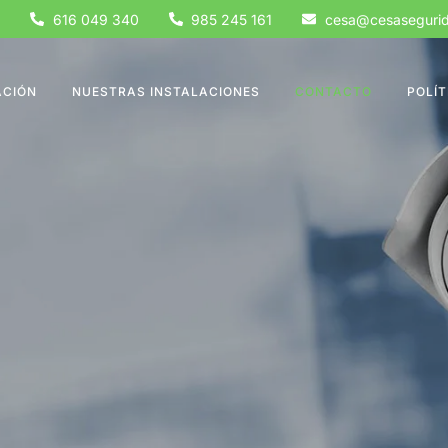
616 049 340
985 245 161
cesa@cesaseguri
CIÓN
NUESTRAS INSTALACIONES
CONTACTO
POLÍT